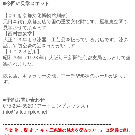
■今回の見学スポット
【京都府京都文化博物館別館】
元日本銀行京都支店で国の重要文化財です。屋根裏空間も
見学させて頂きます。
【西村吉象堂】
大正１３年より漆器・工芸品を扱っているお店です。漆の
話しや防空壕の話をうかがいます。
【１９２８ビル】
昭和３年（1928 年）大阪毎日新聞社京都支局ビルとして建
築されました。
飲食店、ギャラリーの他、アーチ型形状のホールがありま
す。
■予約お問い合わせ
075-254-6520 ( アートコンプレックス )
info@artcomplex.net
------------------------------------------------------------------------
『-文 化 ，歴 史 と 今 - 三条通の魅力を探るツアー』 は
定員に達し