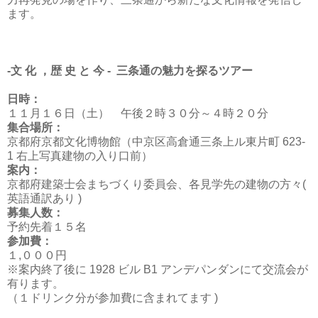
ます。
-文 化 ，歴 史 と 今 - 三条通の魅力を探るツアー
日時：
１１月１６日（土） 午後２時３０分～４時２０分
集合場所：
京都府京都文化博物館（中京区高倉通三条上ル東片町 623-
1 右上写真建物の入り口前）
案内：
京都府建築士会まちづくり委員会、各見学先の建物の方々(
英語通訳あり )
募集人数：
予約先着１５名
参加費：
１,０００円
※案内終了後に 1928 ビル B1 アンデパンダンにて交流会が
有ります。
（１ドリンク分が参加費に含まれてます )