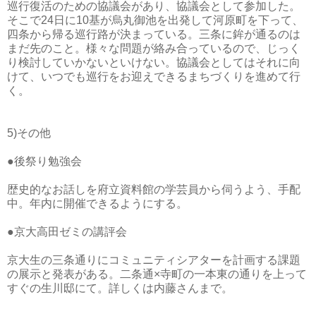
巡行復活のための協議会があり、協議会として参加した。
そこで24日に10基が烏丸御池を出発して河原町を下って、
四条から帰る巡行路が決まっている。三条に鉾が通るのは
まだ先のこと。様々な問題が絡み合っているので、じっく
り検討していかないといけない。協議会としてはそれに向
けて、いつでも巡行をお迎えできるまちづくりを進めて行
く。
5)その他
●後祭り勉強会
歴史的なお話しを府立資料館の学芸員から伺うよう、手配
中。年内に開催できるようにする。
●京大高田ゼミの講評会
京大生の三条通りにコミュニティシアターを計画する課題
の展示と発表がある。二条通×寺町の一本東の通りを上って
すぐの生川邸にて。詳しくは内藤さんまで。