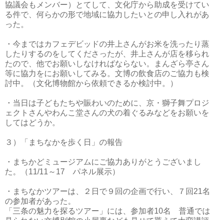
協議会もメンバー）とてして、文化庁から助成を受けてい
る件で、何らかの形で地域に協力したいとの申し入れがあ
った。
・今まではカフェデビッドの井上さんがお米を洗ったり蒸
したりするのをしてくださったが、井上さんが店を移られ
たので、他でお願いしなければならない。まんざら亭さん
等に協力をにお願いしてみる。文博の飲食店のご協力も検
討中。（文化博物館から依頼できるか検討中。）
・当日は子どもたちや賑わいのために、京・獅子舞プロジ
ェクトさんやわんこ堂さんの犬の着ぐるみなどをお願いを
してはどうか。
３）「まちなかを歩く日」の報告
・まちかどミュージアムにご協力ありがとうございまし
た。（11/11～17 パネル展示）
・まちなかツアーは、２日で９回の企画で行い、７回21名
の参加者があった。
「三条の魅力を探るツアー」には、参加者10名 普通では