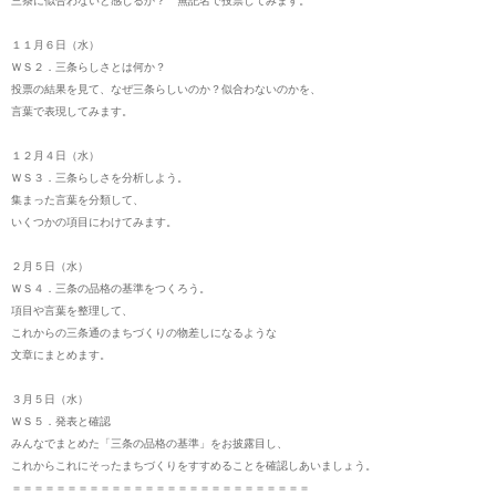
三条に似合わないと感じるか？ 無記名で投票してみます。
１１月６日（水）
ＷＳ２．三条らしさとは何か？
投票の結果を見て、なぜ三条らしいのか？似合わないのかを、
言葉で表現してみます。
１２月４日（水）
ＷＳ３．三条らしさを分析しよう。
集まった言葉を分類して、
いくつかの項目にわけてみます。
２月５日（水）
ＷＳ４．三条の品格の基準をつくろう。
項目や言葉を整理して、
これからの三条通のまちづくりの物差しになるような
文章にまとめます。
３月５日（水）
ＷＳ５．発表と確認
みんなでまとめた「三条の品格の基準」をお披露目し、
これからこれにそったまちづくりをすすめることを確認しあいましょう。
＝＝＝＝＝＝＝＝＝＝＝＝＝＝＝＝＝＝＝＝＝＝＝＝＝＝＝