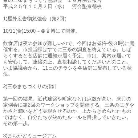
京の三条まちづくり協議会 １０月例会報告
平成２５年１０月２日（水） 河合塾京都校
1)屋外広告物勉強会（第2回）
10/11(金)15:00～＠文博にて開催。
飲食店は夜の参加が難しいので、今回はお昼(午後３時)に開
催する。市担当課はすでに三条の調査を終えている。しば
らくすると各店舗に通知が届く予定。市は、案内が届いて
も安心して、連絡の上、直接相談してくださいとのこと。
いま協議会から、11日のチラシを各店舗に配布している状
況。
2)三条まちづくりの指針
第一回の結果、近代建築や町家などは点数が高い。来月の
定例会に第2回のワークショップを開催する。三条のにぎや
かさと潤いをどう実現させるのか、上からきめられたもの
ではなく、自分たちが決めたルールを目指していきたい。
その第一歩。
3)まちかどミュージアム