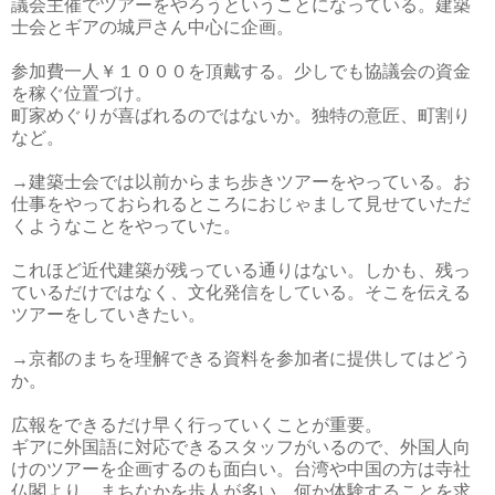
議会主催でツアーをやろうということになっている。建築
士会とギアの城戸さん中心に企画。
参加費一人￥１０００を頂戴する。少しでも協議会の資金
を稼ぐ位置づけ。
町家めぐりが喜ばれるのではないか。独特の意匠、町割り
など。
→建築士会では以前からまち歩きツアーをやっている。お
仕事をやっておられるところにおじゃまして見せていただ
くようなことをやっていた。
これほど近代建築が残っている通りはない。しかも、残っ
ているだけではなく、文化発信をしている。そこを伝える
ツアーをしていきたい。
→京都のまちを理解できる資料を参加者に提供してはどう
か。
広報をできるだけ早く行っていくことが重要。
ギアに外国語に対応できるスタッフがいるので、外国人向
けのツアーを企画するのも面白い。台湾や中国の方は寺社
仏閣より、まちなかを歩人が多い。何か体験することを求