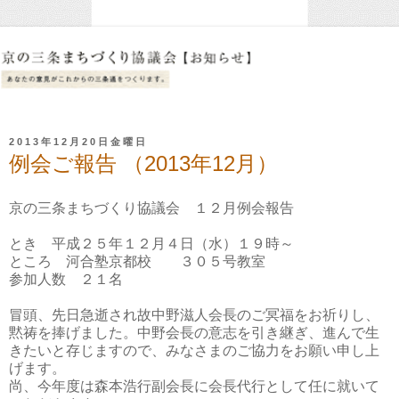
2013年12月20日金曜日
例会ご報告 （2013年12月）
京の三条まちづくり協議会 １２月例会報告
とき 平成２５年１２月４日（水）１９時～
ところ 河合塾京都校
３０５号
教室
参加人数 ２１名
冒頭、先日急逝され故中野滋人会長のご冥福をお祈りし、
黙祷を捧げました。中野会長の意志を引き継ぎ、進んで生
きたいと存じますので、みなさまのご協力をお願い申し上
げます。
尚、今年度は森本浩行副会長に会長代行として任に就いて