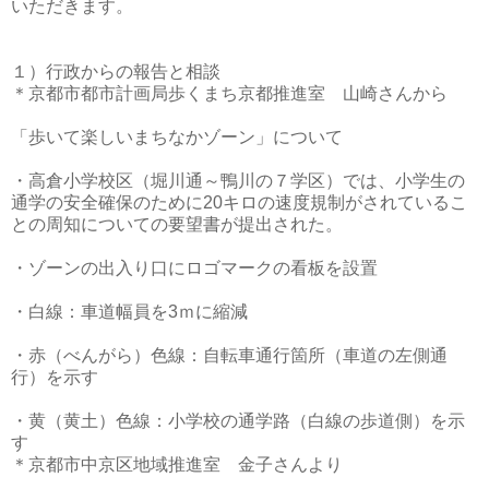
いただきます。
１）行政からの報告と相談
＊京都市都市計画局歩くまち京都推進室 山崎さんから
「歩いて楽しいまちなかゾーン」について
・高倉小学校区（堀川通～鴨川の７学区）では、小学生の
通学の安全確保のために20キロの速度規制がされているこ
との周知についての要望書が提出された。
・ゾーンの出入り口にロゴマークの看板を設置
・白線：車道幅員を3ｍに縮減
・赤（べんがら）色線：自転車通行箇所（車道の左側通
行）を示す
・黄（黄土）色線：小学校の通学路（白線の歩道側）を示
す
＊京都市中京区地域推進室 金子さんより