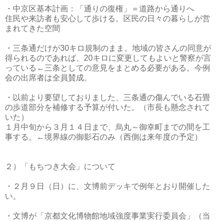
・中京区基本計画：「通りの復権」＝道路から通りへ
住民や来訪者も安心して歩ける。区民の日々の暮らしが営
まれてきた空間
・三条通だけが30キロ規制のまま。地域の皆さんの同意が
得られるのであれば、20キロに変更してもよいと警察が言
っている←三条としての意見をまとめる必要がある。今例
会の出席者は全員賛成。
・以前より要望しておりました、三条通の傷んでいる石畳
の歩道部分を補修する予算が付いた。（市長も懸念されて
いた）
１月中旬から３月１４日まで、烏丸～御幸町までの間を工
事する。←境界線の御影石のみ（西側は来年度の予定）
２）「もちつき大会」について
・２月９日（日）に、文博前デッキで例年とおり開催した
い。
・文博が「京都文化博物館地域強度事業実行委員会」（当