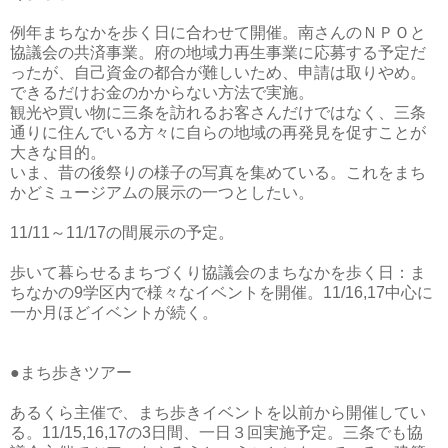
例年まちなかを歩く日に合わせて開催。南さんのＮＰＯと
協議会の共済事業。府の地域力再生事業に応募する予定だ
ったが、自己資金の都合が難しいため、申請は取りやめ。
できるだけお金のかからない方法で実施。
観光や買い物に三条を訪れるお客さんだけではなく、三条
通りに住んでいる方々に自らの地域の再発見を促すことが
大きな目的。
いま、昔の後祭りの様子の写真を集めている。これをまち
かどミュージアムの展示の一つとしたい。
11/11～11/17の間展示の予定。
歩いて暮らせるまちづくり協議会のまちなかを歩く日：ま
ちなかの9学区内で様々なイベントを開催。11/16,17中心に
一か月ほどイベントが続く。
●まち歩きツアー
あるくら主催で、まち歩きイベントを以前から開催してい
る。11/15,16,17の3日間、一日３回実施予定。三条でも協