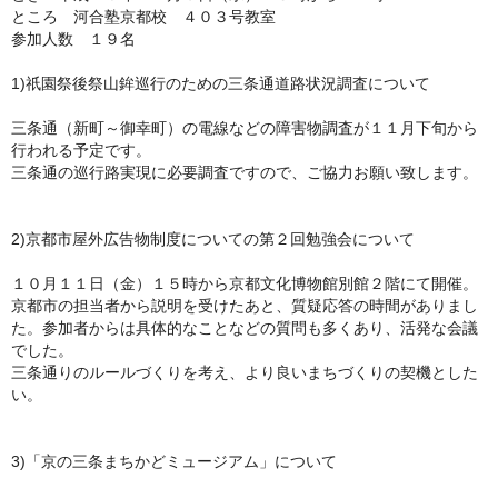
ところ 河合塾京都校 ４０３号教室
参加人数 １９名
1)祇園祭後祭山鉾巡行のための三条通道路状況調査について
三条通（新町～御幸町）
の電線などの障害物調査が１１月下旬から
行われる予定です。
三条通の巡行路実現に必要調査ですので、ご協力お願い致します。
2)京都市屋外広告物制度についての第２回勉強会について
１０月１１日（金）１５時から京都文化博物館別館２階にて開催。
京都市の担当者から説明を受けたあと、
質疑応答の時間がありまし
た。
参加者からは具体的なことなどの質問も多くあり、
活発な会議
でした。
三条通りのルールづくりを考え、
より良いまちづくりの契機とした
い。
3)「京の三条まちかどミュージアム」について