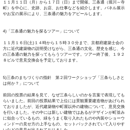
１１月１１日（月）から１７日（日）まで開催。三条通（堀川～
寺
町）を中心に、史跡、お店、お仕事などを紹介します。
パネル展示
やお宝の展示により、三条通の魅力をアピールします。
4)「三条通の魅力を探るツアー」について
１１月１６日(土)１４時から１５時３０分まで、
京都府建築士会の
方に近代建築物の説明受けながら、
三条通の文化、歴史を感じ、
今
の三条通の魅力を探ってもらうツアーです。ツアー終了後、
１９２
８ビルで意見交換会を予定しております。
5)三条のまちづくりの指針 第２回ワークショップ「三条らしさと
は何か？」に
ついて
前回の投票の結果を見て、
なぜ三条らしいのかを言葉で表現しても
らいました。
前回の投票結果で上位には景観重要建造物があげられ
ておりました
が、近代建築物や町屋以外の建物について、
意見交換
を行いました。
その中には新しい建物ではあるがデザインが町並み
に似合っている
もの、
緑をうまく取り入れたものや内装やショーウ
ィンドーの見せ方の上
手なもの、
セットバックされていて入りやす
いなどの意見が出されておりまし
た。