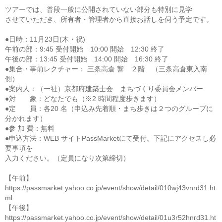
ツアーでは、普段一般に公開されていない部分も特別に見学
させていただき、所有者・管理者から直接お話しを伺う予定です。
●日時：11月23日(木・祝)
午前の部：9:45 受付開始 10:00 開始 12:30 終了
午後の部：13:45 受付開始 14:00 開始 16:30 終了
●集合・事前レクチャー： 三条高倉 響 ２階 （三条高倉東入南
側）
●案内人：（一社）京都府建築士会 まちづくり委員会メンバー
●対 象：どなたでも（※2 時間程度歩きます）
●定 員：各20 名（申込み先着順・まち歩きは２つのグループに
分かれます）
●参 加 費：無料
●申込方法：WEB サイトPassMarketにて受付。下記にアクセスし必
要事項を
入力ください。（定員になり次第締切）
【午前】
https://passmarket.yahoo.co.jp/event/show/detail/010wj43vnrd31.ht
ml
【午後】
https://passmarket.yahoo.co.jp/event/show/detail/01u3r52hnrd31.ht