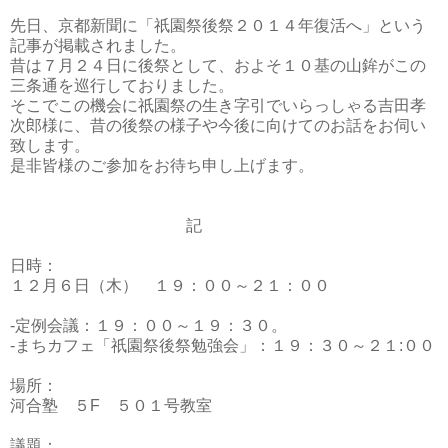
先日、京都新聞に「祇園祭後祭２０１４年復活へ」という
記事が掲載されました。
昔は７月２４日に後祭として、およそ１０基の山鉾がこの
三条通を巡行しておりました。
そこでこの機会に祇園祭の生き字引でいらっしゃる吉田孝
次郎様に、昔の後祭の様子や今後に向けてのお話をお伺い
致します。
是非皆様のご参加をお待ち申し上げます。
記
日時：
１２月６日（木） １９：００～２１：００
-定例会議：１９：００～１９：３０。
-まちカフェ「祇園祭後祭勉強会」：１９：３０～２１:００
場所：
河合塾 ５F ５０１号教室
議題：