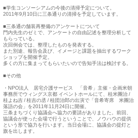
■学生コンソーシアムの今後の清掃予定について。
2011年9月10日に三条通りの清掃を予定しています。
■三条通の舗装再整備のアンケートについて
門内先生のゼミで、アンケートの自由記述を整理分析して
もらっている。
次回例会では、整理したものを発表する。
また別途、報告会及び、イメージと課題を抽出するワーク
ショップを開催予定。
多くの方に集まってもらいたいので告知手法は検討する。
■その他
・NPO法人 居宅介護サービス 「音希」主催・企画米朝
事務所でウィングス京都 イベントホールにて、桂米團治 /
桂よね吉 / 桂吉の丞 / 桂団治郎の出演で「音希寄席 米團治
落語の会」を2011年11月24日に開催。
三条まちづくり協議会へ協力の要請がありました。前回、
協議会が使った会場で行うということで、ノウハウの提供
という形で協力を行います。当日会場に、協議会の提灯と
旗を出します。